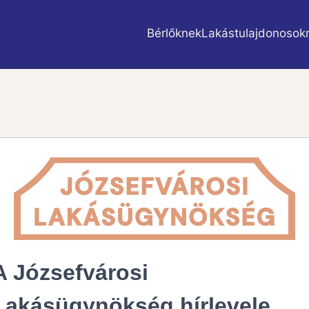
Bérlőknek
Lakástulajdonosok
A Józsefvárosi
Lakásügynökség hírlevele