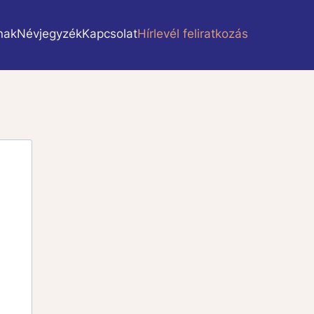
nak
Névjegyzék
Kapcsolat
Hírlevél feliratkozás