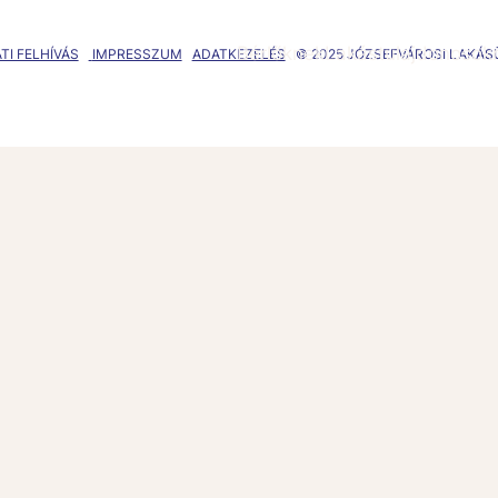
Bérlőknek
Lakástulajdonosok
TI FELHÍVÁS
IMPRESSZUM
ADATKEZELÉS
© 2025 JÓZSEFVÁROSI LAKÁ