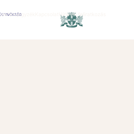
nak
Névjegyzék
Kapcsolat
Hírlevél feliratkozás
SÜGYNÖKSÉG