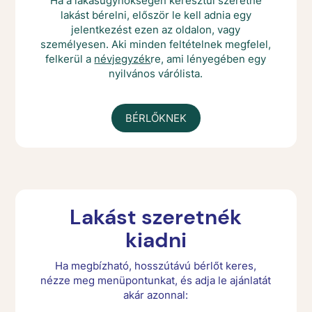
Ha a lakásügynökségen keresztül szeretne
lakást bérelni, először le kell adnia egy
jelentkezést ezen az oldalon, vagy
személyesen. Aki minden feltételnek megfelel,
felkerül a
névjegyzék
re, ami lényegében egy
nyilvános várólista.
BÉRLŐKNEK
Lakást szeretnék
kiadni
Ha megbízható, hosszútávú bérlőt keres,
nézze meg menüpontunkat, és adja le ajánlatát
akár azonnal: