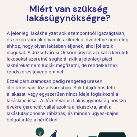
Miért van szükség
lakásügynökségre?
A jelenlegi lakáshelyzet sok szempontból igazságtalan,
és sokan vannak olyanok, akiknek a jövedelme nem elég
ahhoz, hogy olyan lakásban éljenek, ahol jól érzik
magukat. A Józsefvárosi Önkormányzat azokat a kerületi
lakosokat szeretné segíteni, akik a jelenlegi piaci
lakbéreket nem tudják megfizetni, de rendelkeznek
rendszeres jövedelemmel.
Ezzel párhuzamosan pedig rengeteg üresen
álló
lakás
van Józsefvárosban. Sok tulajdonos félti
a
lakás
át, vagy egyszerűen nincs ideje foglalkozni a
lakáskiadással. A Józsefvárosi
Lakás
ügynökség hosszú
évekre garanciát vállal azokra a lakásokra, amit a
lakástulajdonosok rábíznak, és minden ügyes-bajos
dolgot intéz a bérlőkkel.