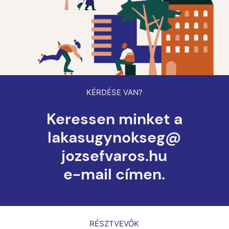
KÉRDÉSE VAN?
Keressen minket a
lakasugynokseg@
jozsefvaros.h
u
e-mail címen.
RÉSZTVEVŐK